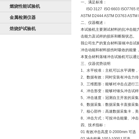
一、满足标准：
燃烧性能试验机
ISO 3127 ISO 6603 ISO7765 I
ASTM D2444 ASTM D3763 ASTM 
金属检测仪器
二、仪器概述：
焙烧炉试验机
本试验机主要测试材料的抗冲击能力
击能力及试样的损坏和断裂状态。
我公司生产的复合材料落锤冲击试验
冲击动能和材料损伤时吸收的能量
本复合材料落锤冲击试验机可以通过
三、仪器优势说明
1、水平校准：主机可以水平调整
2、数据有效：同时安装有冲击力
3、三维图形：能够对冲击点进行
4、冲击形变：能够对锤头冲击试
5、冲击速度：冠测自主开发的采集
6、数据采集：数据采集卡直接采
7、核心部件：高速数据采集卡，美
8、冲击方式：可按冲击能量、冲
四、技术指标：
01 有效冲击高度 0-2000mm 可选
02 冲击能量 100J-1000J 可选