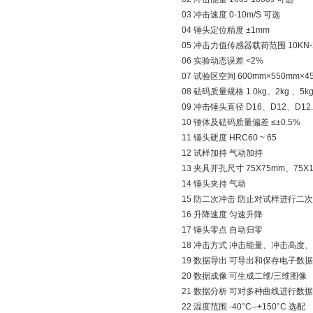
03 冲击速度 0-10m/S 可选
04 锤头定位精度 ±1mm
05 冲击力值传感器载荷范围 10KN-
06 实验动态误差 <2%
07 试验区空间 600mm×550mm×4
08 砝码质量规格 1.0kg、2kg 、5kg
09 冲击锤头直径 D16、D12、D12.
10 锤体及砝码质量偏差 ≤±0.5%
11 锤头硬度 HRC60 ~ 65
12 试样加持 气动加持
13 夹具开孔尺寸 75X75mm、75X
14 锤头夹持 气动
15 防二次冲击 防止对试样进行二
16 升降速度 匀速升降
17 锤头零点 自动归零
18 冲击方式 冲击能量、冲击高度
19 数据导出 可导出和保存电子数据
20 数据成像 可生成二维/三维图像
21 数据分析 可对多种曲线进行数
22 温度范围 -40°C--+150°C 选配