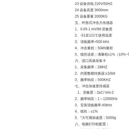
23 设备供电 220V/50HZ
24 设备高度 3600mm
25 设备重量 2000KG
五、环形式冲击力传感器
1、0.05-1 mV/lbf 灵敏度
2、-51至121℃使用温度
3、谐振频率>500 kHz
4、冲击量程：50kN量程
5、线性误差：满量程±1%（10%~50
六、进口高速采集卡
1、采集频率：2MHZ
2、内置数模转换器:≥16bit
3、频率响应：500KHZ
七、冲击加速度传感器
1、灵敏度：2pC/ m
2、频率响应：1～12000Hz
3、安装谐振频率:40kHz
4、线性：≤1%
5、*大可测加速度：5000g
八、电脑打印机配置：