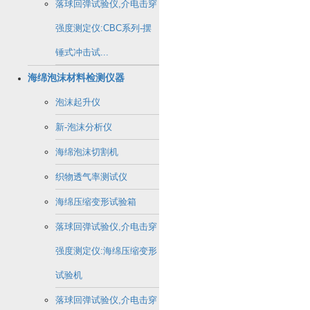
落球回弹试验仪,介电击穿
强度测定仪:CBC系列-摆
锤式冲击试...
海绵泡沫材料检测仪器
泡沫起升仪
新-泡沫分析仪
海绵泡沫切割机
织物透气率测试仪
海绵压缩变形试验箱
落球回弹试验仪,介电击穿
强度测定仪:海绵压缩变形
试验机
落球回弹试验仪,介电击穿