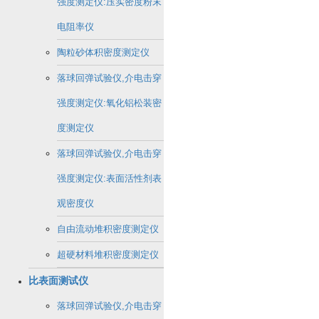
强度测定仪:压实密度粉末
电阻率仪
陶粒砂体积密度测定仪
落球回弹试验仪,介电击穿
强度测定仪:氧化铝松装密
度测定仪
落球回弹试验仪,介电击穿
强度测定仪:表面活性剂表
观密度仪
自由流动堆积密度测定仪
超硬材料堆积密度测定仪
比表面测试仪
落球回弹试验仪,介电击穿