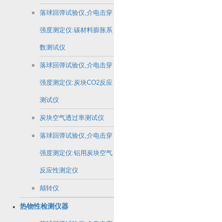
落球回弹试验仪,介电击穿
强度测定仪:碳材料膨胀系
数测试仪
落球回弹试验仪,介电击穿
强度测定仪:炭块CO2反应
测试仪
炭块空气透过率测试仪
落球回弹试验仪,介电击穿
强度测定仪:铝用炭块空气
反应性测定仪
颠转仪
热物性检测仪器