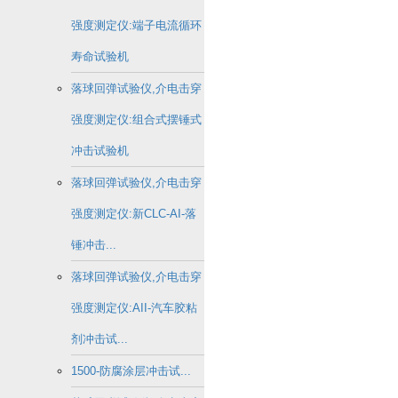
强度测定仪:端子电流循环
寿命试验机
落球回弹试验仪,介电击穿
强度测定仪:组合式摆锤式
冲击试验机
落球回弹试验仪,介电击穿
强度测定仪:新CLC-AI-落
锤冲击...
落球回弹试验仪,介电击穿
强度测定仪:AII-汽车胶粘
剂冲击试...
1500-防腐涂层冲击试...