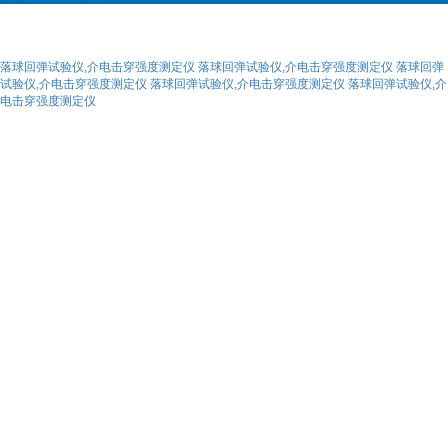
落球回弹试验仪,介电击穿强度测定仪
落球回弹试验仪,介电击穿强度测定仪
落球回弹
试验仪,介电击穿强度测定仪
落球回弹试验仪,介电击穿强度测定仪
落球回弹试验仪,介
电击穿强度测定仪