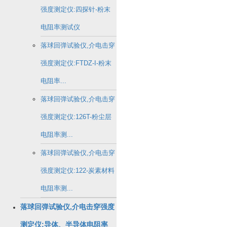
强度测定仪:四探针-粉末
电阻率测试仪
落球回弹试验仪,介电击穿
强度测定仪:FTDZ-I-粉末
电阻率...
落球回弹试验仪,介电击穿
强度测定仪:126T-粉尘层
电阻率测...
落球回弹试验仪,介电击穿
强度测定仪:122-炭素材料
电阻率测...
落球回弹试验仪,介电击穿强度
测定仪:导体、半导体电阻率