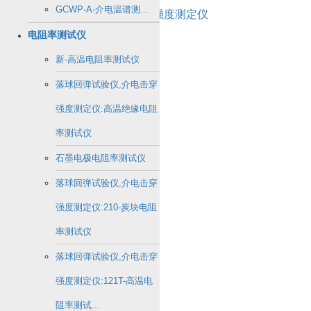
GCWP-A-介电温谱测...
落球回弹试验仪,介电击穿强度测定仪
电阻率测试仪
新-高温电阻率测试仪
落球回弹试验仪,介电击穿
强度测定仪:高温绝缘电阻
率测试仪
石墨电极电阻率测试仪
落球回弹试验仪,介电击穿
强度测定仪:210-炭块电阻
率测试仪
落球回弹试验仪,介电击穿
强度测定仪:121T-高温电
阻率测试...