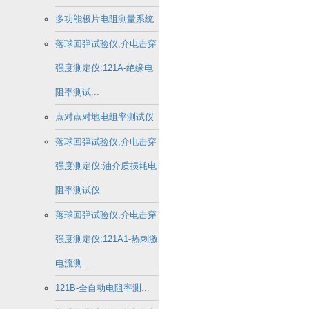
多功能极片电阻测量系统
落球回弹试验仪,介电击穿
强度测定仪:121A-绝缘电
阻率测试...
点对点对地电组率测试仪
落球回弹试验仪,介电击穿
强度测定仪:油介质损耗电
阻率测试仪
落球回弹试验仪,介电击穿
强度测定仪:121A1-热刺激
电流测...
121B-全自动电阻率测...