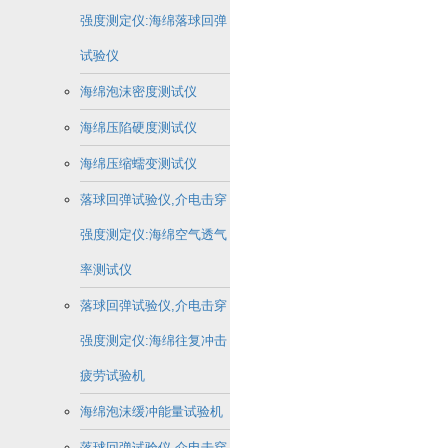
强度测定仪:海绵落球回弹
试验仪
海绵泡沫密度测试仪
海绵压陷硬度测试仪
海绵压缩蠕变测试仪
落球回弹试验仪,介电击穿
强度测定仪:海绵空气透气
率测试仪
落球回弹试验仪,介电击穿
强度测定仪:海绵往复冲击
疲劳试验机
海绵泡沫缓冲能量试验机
落球回弹试验仪,介电击穿