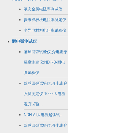
液态金属电阻率测试仪
炭纸双极板电阻率测定仪
半导电材料电阻率试验仪
耐电弧测试仪
落球回弹试验仪,介电击穿
强度测定仪:NDH-B-耐电
弧试验仪
落球回弹试验仪,介电击穿
强度测定仪:1000-大电流
温升试验...
NDH-AI大电流起弧试...
落球回弹试验仪,介电击穿