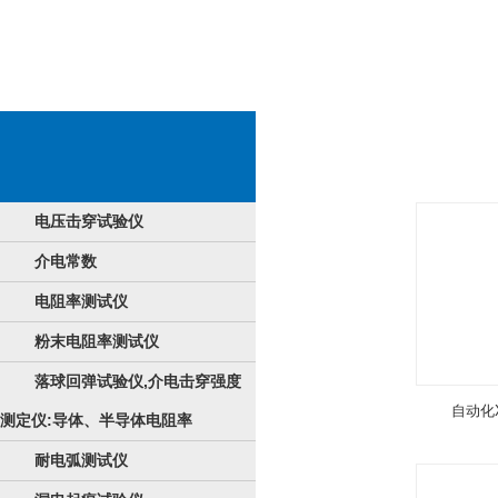
食品展示会
电压击穿试验仪
介电常数
电阻率测试仪
粉末电阻率测试仪
落球回弹试验仪,介电击穿强度
自动化
测定仪:导体、半导体电阻率
耐电弧测试仪