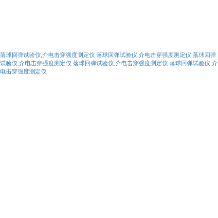
落球回弹试验仪,介电击穿强度测定仪
落球回弹试验仪,介电击穿强度测定仪
落球回弹
试验仪,介电击穿强度测定仪
落球回弹试验仪,介电击穿强度测定仪
落球回弹试验仪,介
电击穿强度测定仪