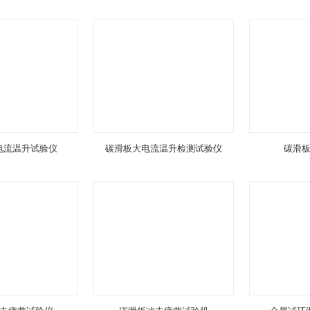
电流温升试验仪
碳滑板大电流温升检测试验仪
碳滑