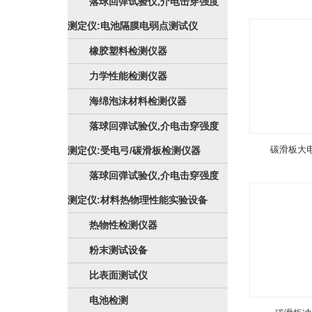
落球回弹试验仪,介电击穿强度
测定仪:电池隔膜电弱点测试仪
橡胶塑料检测仪器
力学性能检测仪器
海绵泡沫材料检测仪器
落球回弹试验仪,介电击穿强度
碳滑板大
测定仪:受电弓/碳滑板检测仪器
落球回弹试验仪,介电击穿强度
测定仪:材料热物理性能实验设备
热物性检测仪器
粉末测试设备
比表面测试仪
电池检测