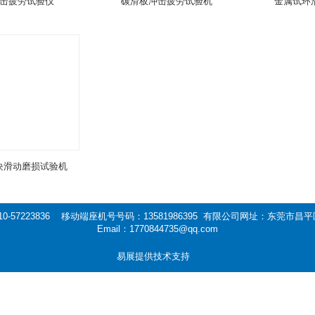
击疲劳试验仪
碳滑板冲击疲劳试验机
金属试环
块滑动磨损试验机
0-57223836 移动端座机号号码：13581986395 有限公司网址：东莞市
Email：1770844735@qq.com
易展提供技术支持
试验仪,介电击穿强度测定仪
落球回弹试验仪,介电击穿强度测定仪
落球回弹试验仪,介