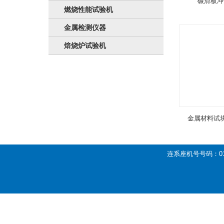
碳滑板冲
燃烧性能试验机
金属检测仪器
焙烧炉试验机
金属材料试
连系座机号号码：01
落球回弹试验仪,介电击穿强度测定仪
落球回弹试验仪,介电击穿强度测定仪
落球回弹