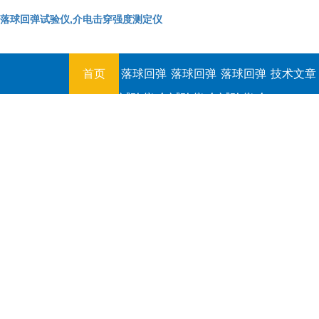
落球回弹试验仪,介电击穿强度测定仪
首页
落球回弹
落球回弹
落球回弹
技术文章
试验仪,介
试验仪,介
试验仪,介
电击穿强
电击穿强
电击穿强
度测定仪
度测定仪
度测定仪