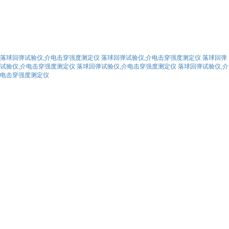
落球回弹试验仪,介电击穿强度测定仪
落球回弹试验仪,介电击穿强度测定仪
落球回弹
试验仪,介电击穿强度测定仪
落球回弹试验仪,介电击穿强度测定仪
落球回弹试验仪,介
电击穿强度测定仪