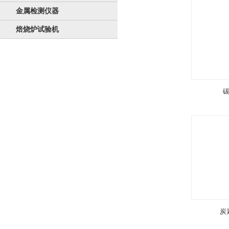
金属检测仪器
焙烧炉试验机
炭