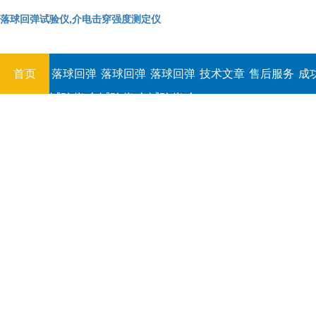
落球回弹试验仪,介电击穿强度测定仪
首页
落球回弹
落球回弹
落球回弹
技术文章
售后服务
成
试验仪,介
试验仪,介
试验仪,介
电击穿强
电击穿强
电击穿强
度测定仪
度测定仪
度测定仪