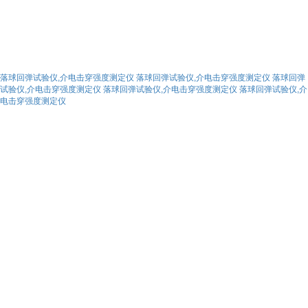
落球回弹试验仪,介电击穿强度测定仪
落球回弹试验仪,介电击穿强度测定仪
落球回弹
试验仪,介电击穿强度测定仪
落球回弹试验仪,介电击穿强度测定仪
落球回弹试验仪,介
电击穿强度测定仪