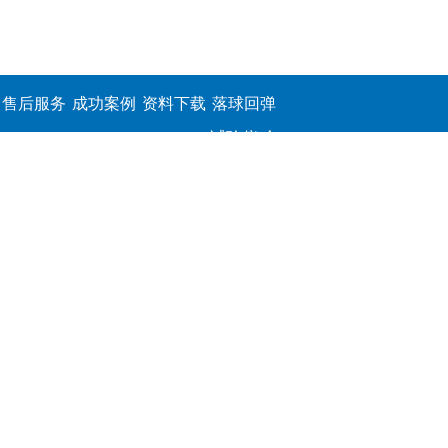
售后服务
成功案例
资料下载
落球回弹
试验仪,介
电击穿强
度测定仪