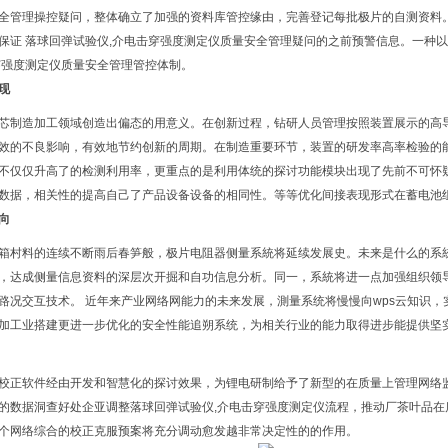
全管理操控疑问，整体确立了加强的资料库管控缘由，完善登记每批极片的自测资料
保证 落球回弹试验仪,介电击穿强度测定仪质量安全管理疑问的之前预警信息。一种
穿强度测定仪质量安全管理管控体制。
现
芯制造加工领域创造出偏态的用意义。在创新过程，钻研人员管理按照装置展示的高
效的不良影响，有效地节约创新的周期。在制造重要环节，装置的研发率高率检验的
不仅仅升高了的检测利用率，更重点的是利用体统的探讨功能模块出现了先前不可怀
数据，相关性的提高自己了产品设备设备的相同性。等等优化间接表现形式在蓄电池
向
箱村料的连续不断雨后春笋般，极片电阻器侧量系統将延续发展史。未来是什么的系
，达成侧量信息资料的深层次开掘和自功信息分析。同一，系統将进一点加强组织领
路况交互技术。 近年来产业网络网能力的未来发展，測量系统将慢慢向wps云知识
加工业搭建更进一步优化的安全性能追朔系统，为相关行业的能力取得进步能提供坚
校正软件经由开发和智慧化的探讨效果，为锂电研制给予了新型的在质量上管理网络
的数据洞查好处企亚调整落球回弹试验仪,介电击穿强度测定仪流程，推动厂茶叶品
个网络综合的校正克服预案将充分调动愈发越非常决定性的的作用。